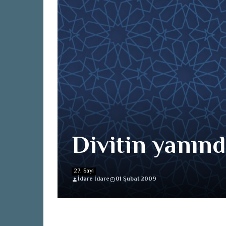
Divitin yanın
27. Sayi
İdare İdare
01 Şubat 2009