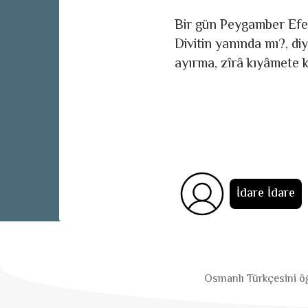
Bir gün Peygamber Efen
Divitin yanında mı?, di
ayırma, zîrâ kıyâmete k
İdare İdare
Osmanlı Türkçesini öğ