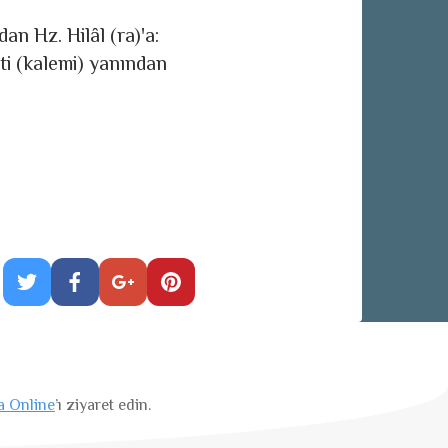
n Hz. Hilâl (ra)'a:
iti (kalemi) yanından
a Online
’ı ziyaret edin.