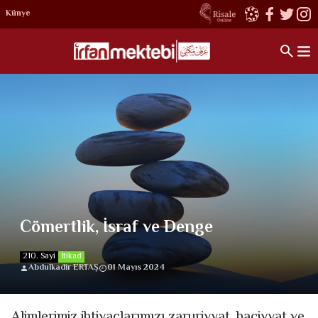
Künye
Cömertlik, İsraf ve Denge
210. Sayi
İtikad
Abdulkadir ERTAŞ
01 Mayıs 2024
Alimlerimiz ihtiyaçlarımızı zaruriyyat, haciyyat ve