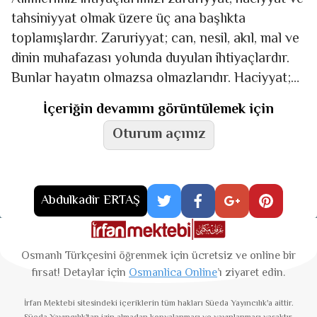
tahsiniyyat olmak üzere üç ana başlıkta
toplamışlardır. Zaruriyyat; can, nesil, akıl, mal ve
dinin muhafazası yolunda duyulan ihtiyaçlardır.
Bunlar hayatın olmazsa olmazlarıdır. Haciyyat;
karşılanmadığı taktirde insanı sıkıntıya düşürecek
İçeriğin devamını görüntülemek için
ihtiyaçlara denilmektedir.
Oturum açınız
Abdulkadir ERTAŞ
Osmanlı Türkçesini öğrenmek için ücretsiz ve online bir
fırsat! Detaylar için
Osmanlica Online
’ı ziyaret edin.
İrfan Mektebi
sitesindeki içeriklerin tüm hakları Süeda Yayıncılık'a aittir.