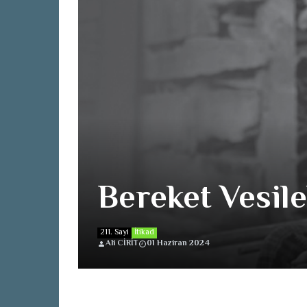
Bereket Vesile
211. Sayi
İtikad
Ali CİRİT
01 Haziran 2024