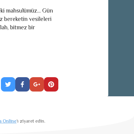
edeki mahsulümüz… Gün
 bereketin vesileleri
lah, bitmez bir
a Online
’ı ziyaret edin.