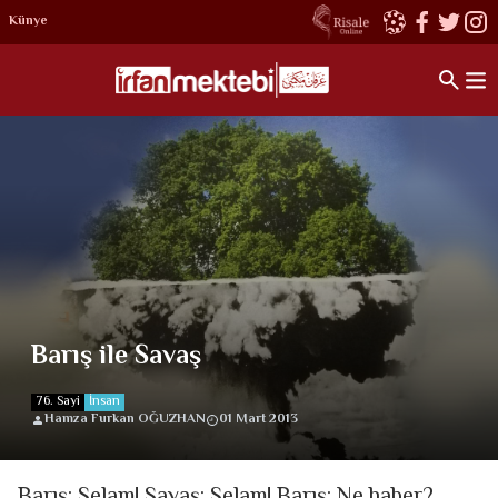
Künye
Barış ile Savaş
76. Sayi
İnsan
Hamza Furkan OĞUZHAN
01 Mart 2013
Barış: Selam! Savaş: Selam! Barış: Ne haber?