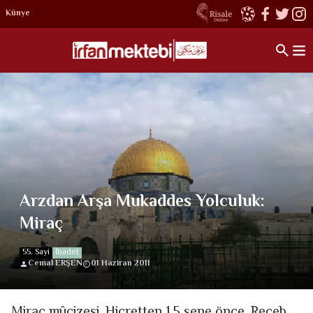
Künye
Arzdan Arşa Mukaddes Yolculuk:
Miraç
55. Sayi
İbadet
Cemal ERŞEN
01 Haziran 2011
Miraç mûcizesi, Hicretten 1,5 sene önce, Receb