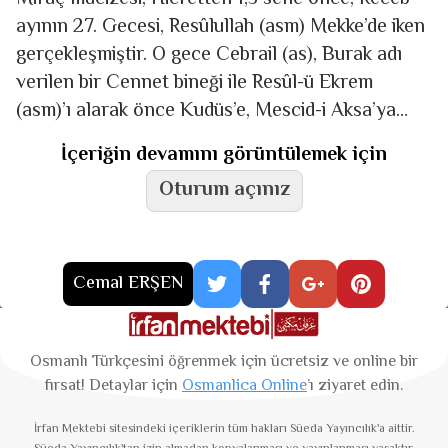
ayının 27. Gecesi, Resûlullah (asm) Mekke’de iken
gerçekleşmiştir. O gece Cebrail (as), Burak adı
verilen bir Cennet bineği ile Resûl-ü Ekrem
(asm)’ı alarak önce Kudüs’e, Mescid-i Aksa’ya
götürmüştür.
İçeriğin devamını görüntülemek için
Oturum açınız
Cemal ERŞEN
Osmanlı Türkçesini öğrenmek için ücretsiz ve online bir
fırsat! Detaylar için
Osmanlica Online
’ı ziyaret edin.
İrfan Mektebi
sitesindeki içeriklerin tüm hakları Süeda Yayıncılık'a aittir.