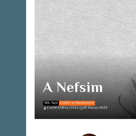
A Nefsim
186. Sayi
Kültür ve Medeniyet
Cavid SARAÇOĞLU
01 Mayıs 2022