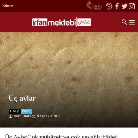
Künye
Üç aylar
1. Sayi
İnsan
İdare İdare
01 Ocak 2006
Üç AylarÇok mübârek ve çok sevablı ibâdet