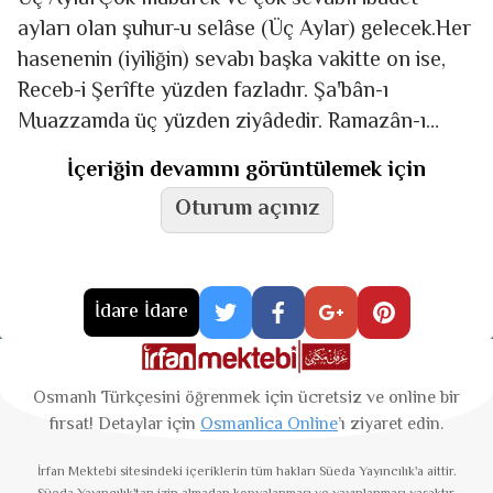
ayları olan şuhur-u selâse (Üç Aylar) gelecek.Her
hasenenin (iyiliğin) sevabı başka vakitte on ise,
Receb-i Şerîfte yüzden fazladır. Şa'bân-ı
Muazzamda üç yüzden ziyâdedir. Ramazân-ı
Mübârekte bine çıkar. Ve
İçeriğin devamını görüntülemek için
Oturum açınız
İdare İdare
Osmanlı Türkçesini öğrenmek için ücretsiz ve online bir
fırsat! Detaylar için
Osmanlica Online
’ı ziyaret edin.
İrfan Mektebi
sitesindeki içeriklerin tüm hakları Süeda Yayıncılık'a aittir.