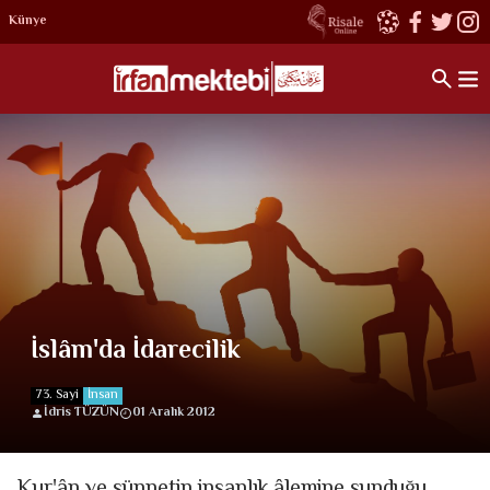
Künye
İslâm'da İdarecilik
73. Sayi
İnsan
İdris TÜZÜN
01 Aralık 2012
Kur'ân ve sünnetin insanlık âlemine sunduğu