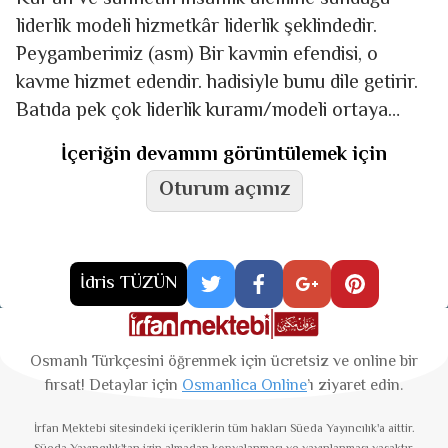
liderlik modeli hizmetkâr liderlik şeklindedir.
Peygamberimiz (asm) Bir kavmin efendisi, o
kavme hizmet edendir. hadisiyle bunu dile getirir.
Batıda pek çok liderlik kuramı/modeli ortaya
atılmıştır. Fakat bu liderlik modellerinin
İçeriğin devamını görüntülemek için
Oturum açınız
İdris TÜZÜN
Osmanlı Türkçesini öğrenmek için ücretsiz ve online bir
fırsat! Detaylar için
Osmanlica Online
’ı ziyaret edin.
İrfan Mektebi
sitesindeki içeriklerin tüm hakları Süeda Yayıncılık'a aittir.